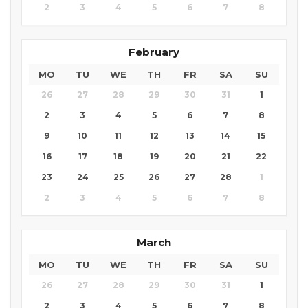
2
3
4
5
6
7
8
February
MO
TU
WE
TH
FR
SA
SU
26
27
28
29
30
31
1
2
3
4
5
6
7
8
9
10
11
12
13
14
15
16
17
18
19
20
21
22
23
24
25
26
27
28
1
2
3
4
5
6
7
8
March
MO
TU
WE
TH
FR
SA
SU
26
27
28
29
30
31
1
2
3
4
5
6
7
8