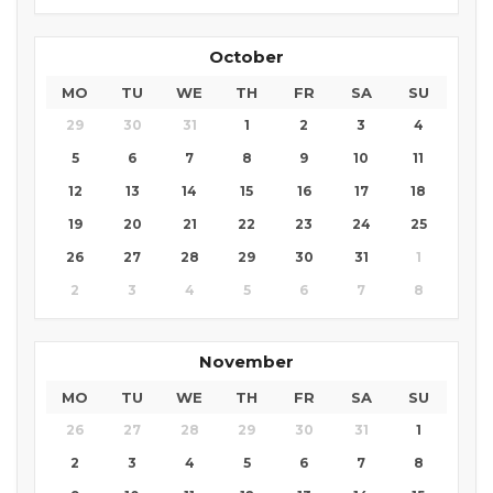
October
MO
TU
WE
TH
FR
SA
SU
29
30
31
1
2
3
4
5
6
7
8
9
10
11
12
13
14
15
16
17
18
19
20
21
22
23
24
25
26
27
28
29
30
31
1
2
3
4
5
6
7
8
November
MO
TU
WE
TH
FR
SA
SU
26
27
28
29
30
31
1
2
3
4
5
6
7
8