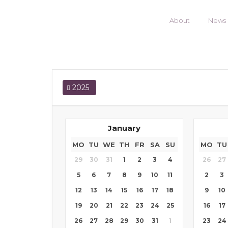
ENSEMBLE OFFSPR
About
News
2025
January
MO
TU
WE
TH
FR
SA
SU
MO
TU
29
30
31
1
2
3
4
26
27
5
6
7
8
9
10
11
2
3
12
13
14
15
16
17
18
9
10
19
20
21
22
23
24
25
16
17
26
27
28
29
30
31
1
23
24