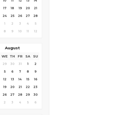
10
11
12
13
14
17
18
19
20
21
24
25
26
27
28
1
2
3
4
5
8
9
10
11
12
August
WE
TH
FR
SA
SU
29
30
31
1
2
5
6
7
8
9
12
13
14
15
16
19
20
21
22
23
26
27
28
29
30
2
3
4
5
6