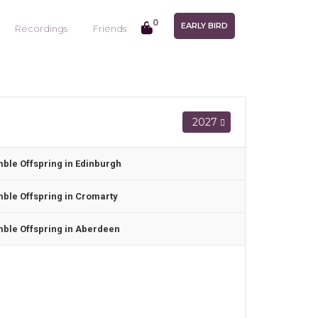
0
EARLY BIRD
Recordings
Friends
2027
ble Offspring in Edinburgh
ble Offspring in Cromarty
ble Offspring in Aberdeen