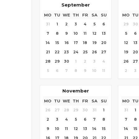
September
MO
TU
WE
TH
FR
SA
SU
MO
TU
31
1
2
3
4
5
6
29
30
7
8
9
10
11
12
13
5
6
14
15
16
17
18
19
20
12
13
21
22
23
24
25
26
27
19
20
28
29
30
1
2
3
4
26
27
5
6
7
8
9
10
11
2
3
November
MO
TU
WE
TH
FR
SA
SU
MO
TU
26
27
28
29
30
31
1
31
1
2
3
4
5
6
7
8
7
8
9
10
11
12
13
14
15
14
15
16
17
18
19
20
21
22
21
22