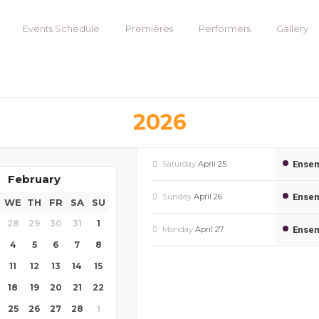
ING
Events Schedule
Premières
Performers
Gallery
2026
Saturday
April 25
Ensem
February
Sunday
April 26
Ensem
WE
TH
FR
SA
SU
28
29
30
31
1
Monday
April 27
Ensem
4
5
6
7
8
11
12
13
14
15
18
19
20
21
22
25
26
27
28
1