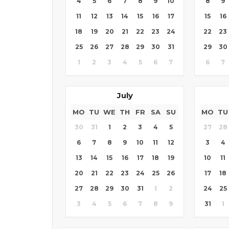
4
5
6
7
8
9
10
8
9
11
12
13
14
15
16
17
15
16
18
19
20
21
22
23
24
22
23
25
26
27
28
29
30
31
29
30
1
2
3
4
5
6
7
6
7
July
MO
TU
WE
TH
FR
SA
SU
MO
TU
30
31
1
2
3
4
5
27
28
6
7
8
9
10
11
12
3
4
13
14
15
16
17
18
19
10
11
20
21
22
23
24
25
26
17
18
27
28
29
30
31
1
2
24
25
3
4
5
6
7
8
9
31
1