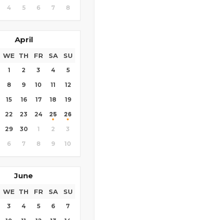
4
5
6
7
8
April
WE
TH
FR
SA
SU
1
2
3
4
5
8
9
10
11
12
15
16
17
18
19
25
26
22
23
24
29
30
1
2
3
6
7
8
9
10
June
WE
TH
FR
SA
SU
3
4
5
6
7