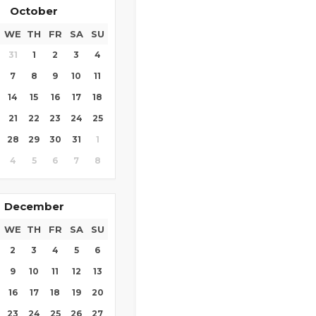
October
WE
TH
FR
SA
SU
31
1
2
3
4
7
8
9
10
11
14
15
16
17
18
21
22
23
24
25
28
29
30
31
1
4
5
6
7
8
December
WE
TH
FR
SA
SU
2
3
4
5
6
9
10
11
12
13
16
17
18
19
20
23
24
25
26
27