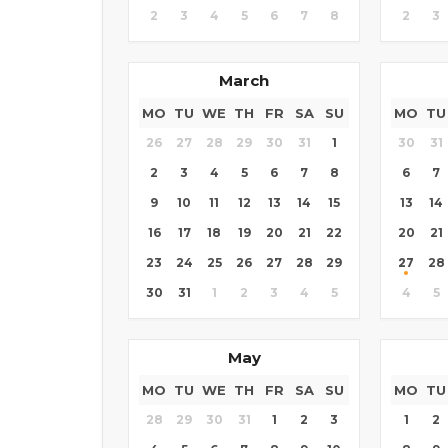
2
3
4
5
6
7
8
2
3
March
MO
TU
WE
TH
FR
SA
SU
MO
TU
26
27
28
29
30
31
1
30
31
2
3
4
5
6
7
8
6
7
9
10
11
12
13
14
15
13
14
16
17
18
19
20
21
22
20
21
27
23
24
25
26
27
28
29
28
30
31
1
2
3
4
5
4
5
May
MO
TU
WE
TH
FR
SA
SU
MO
TU
28
29
30
31
1
2
3
1
2